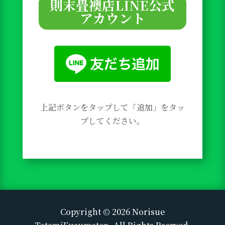
則末畳襖店LINE公式
アカウント
上記ボタンをタップして「追加」をタッ
プしてください。
Copyright © 2026 Norisue