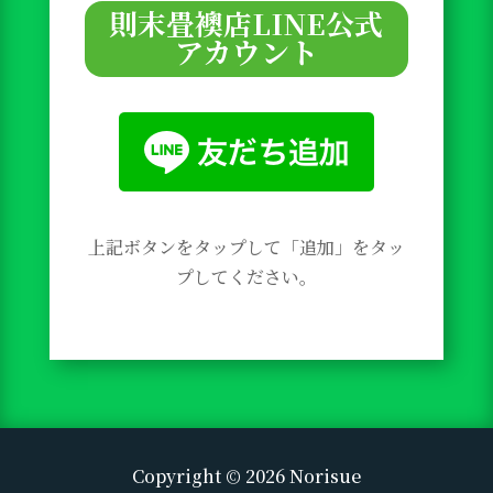
則末畳襖店LINE公式
アカウント
上記ボタンをタップして「追加」をタッ
プしてください。
Copyright © 2026 Norisue