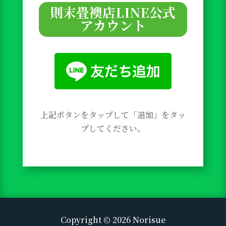
則末畳襖店LINE公式
アカウント
上記ボタンをタップして「追加」をタッ
プしてください。
Copyright © 2026 Norisue